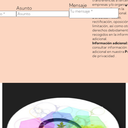
transferencias a terce
Mensaje
empresas y/o organism
Asunto
como se indica en la
información adicional.
Derechos:
Acceso,
rectificación, oposición
limitación, así como ot
derechos debidamen
recogidos en la infor
adicional.
Información adicional:
consultar información
adicional en nuestra
P
de privacidad
.